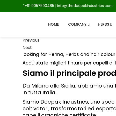
+91 9057590485 | info@thedeepakindustries.com
HOME
COMPANY
HERBS
Previous
Next
looking for Henna, Herbs and hair colours
Acquista le migliori tinture per capelli all
Siamo il principale prod
Da Milano alla Sicilia, abbiamo una 
in tutta Italia.
Siamo Deepak Industries, uno special
coltivatori, trasformatori ed esport
capelli organiche certificate.